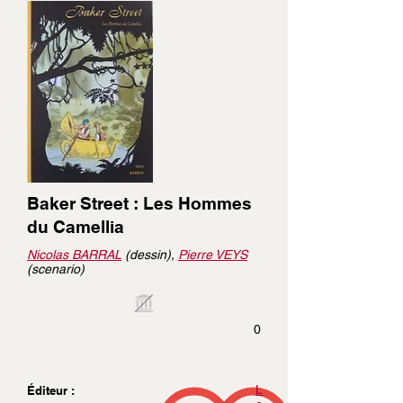
Baker Street : Les Hommes
du Camellia
Nicolas BARRAL
(dessin),
Pierre VEYS
(scenario)
0
L
Éditeur :