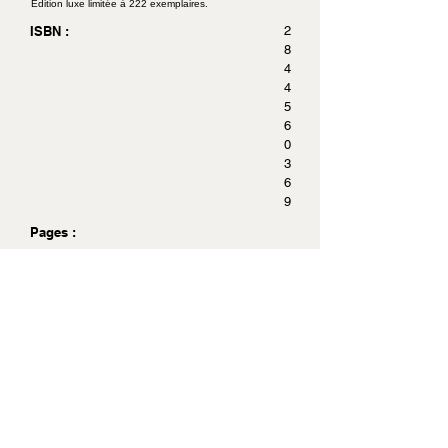
Edition luxe limitée à 222 exemplaires.
ISBN :
2
8
4
4
5
6
0
3
6
9
Pages :
Dimensions :