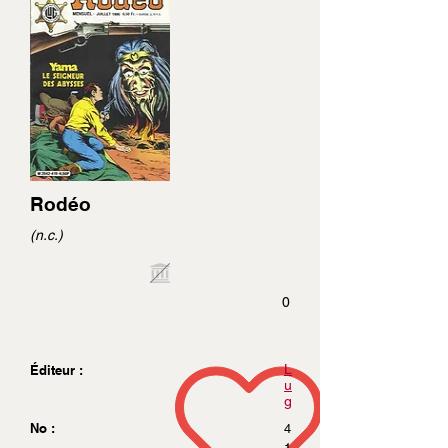
Rodéo
(n.c.)
0
L
Éditeur :
u
g
No :
4
1