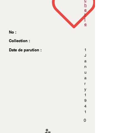
c
h
e
t
t
e
No :
Collection :
Date de parution :
1
J
a
n
u
a
r
y
1
9
4
1
0