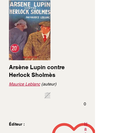
Arsène Lupin contre
Herlock Sholmès
Maurice Leblanc
(auteur)
0
H
Éditeur :
a