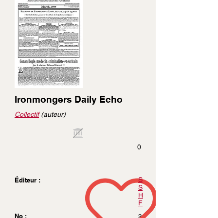
Ironmongers Daily Echo
Collectif
(auteur)
0
S
Éditeur :
S
H
F
No :
2