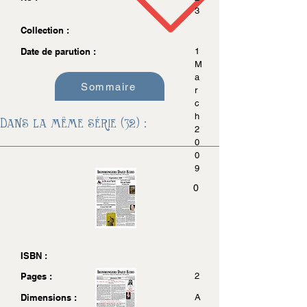
3
Collection :
Date de parution :
1
M
a
Sommaire
r
c
h
Dans la même série (32) :
2
0
0
9
0
ISBN :
Pages :
2
Dimensions :
A