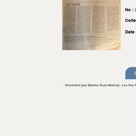
No :
Colle
Date 
- Sherrinford (par {Martine Ruzé-Moëns}) - Les Voix 