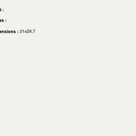
 :
es :
21x29,7
ensions :