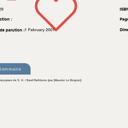
29
ISBN
ction :
Pag
1 February 2001
Dim
de parution :
Sommaire
françaises de S. H. / Basil Rathbone (par {Maurice Le Borgne})