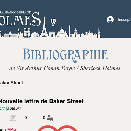
Inscrip
Bibliographie
de Sir Arthur Conan Doyle / Sherlock Holmes
Baker Street
Nouvelle lettre de Baker Street
tif
(auteur)
0
0
MAG
ur :