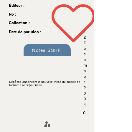
Éditeur :
No :
Collection :
Date de parution :
1
2
D
e
Notes SSHF
c
e
m
b
e
r
Dépêche annonçant la nouvelle thèse du suicide de
Richard Lancelyn Green.
2
0
0
4
0