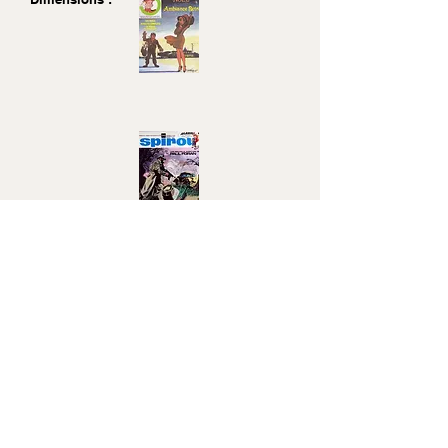
- ... - L'adjoint des Blanketville - ...