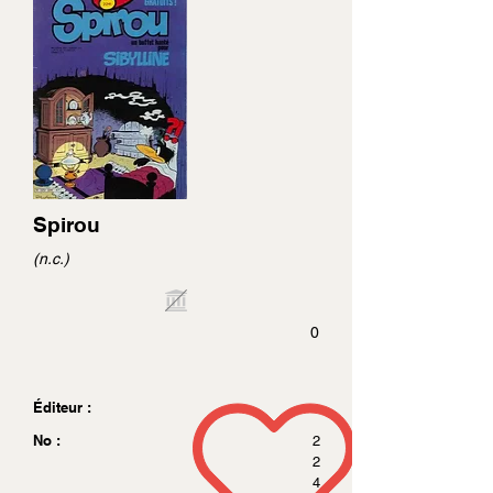
Spirou
(n.c.)
0
Éditeur :
No :
2
2
4