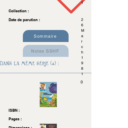
1
Collection :
Date de parution :
2
6
M
Sommaire
a
r
c
Notes SSHF
h
1
Dans la même série (4) :
9
8
1
0
ISBN :
Pages :
Dimensions :