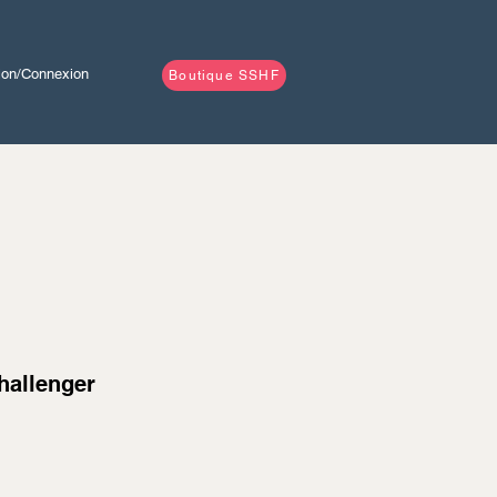
tion/Connexion
Boutique SSHF
hallenger