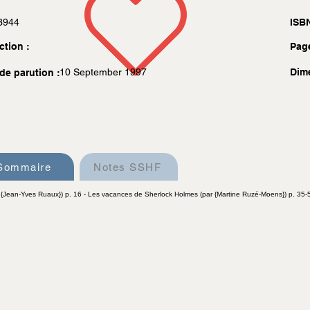
3944
ISBN
ction :
Pag
10 September 1997
Dim
de parution :
Sommaire
Notes SSHF
r {Jean-Yves Ruaux}) p. 16 - Les vacances de Sherlock Holmes (par {Martine Ruzé-Moens}) p. 35-50