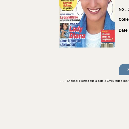
No :
Colle
Date 
- ... - Sherlock Holmes sur la cote d'Emeuraude (pa