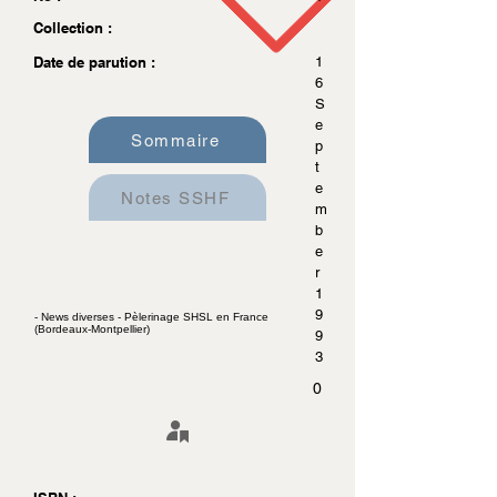
Collection :
Date de parution :
1
6
S
e
Sommaire
p
t
e
Notes SSHF
m
b
e
r
1
9
- News diverses - Pèlerinage SHSL en France
(Bordeaux-Montpellier)
9
3
0