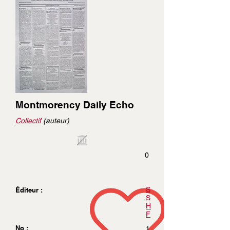
Montmorency Daily Echo
Collectif
(auteur)
0
S
Éditeur :
S
H
F
No :
1