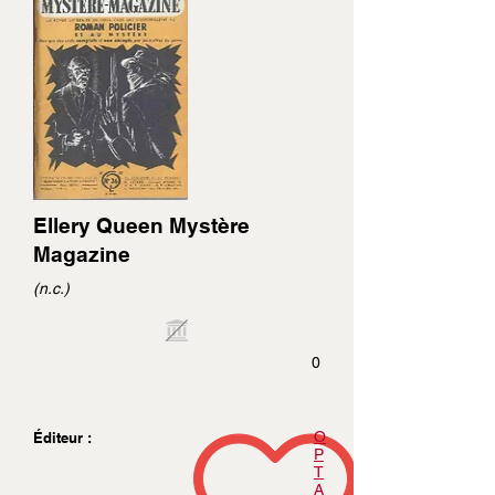
Ellery Queen Mystère
Magazine
(n.c.)
0
O
Éditeur :
P
T
A