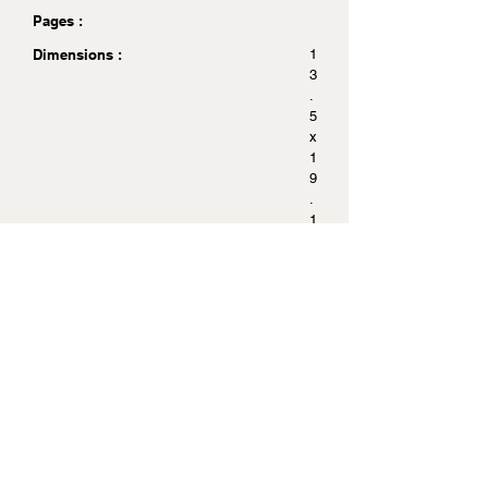
Pages :
Dimensions :
1
3
.
5
x
1
9
.
1