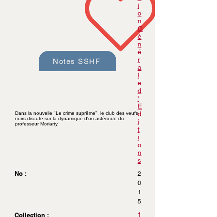
i
o
n
G
é
n
é
r
Notes SSHF
a
l
e
d
'
E
d
Dans la nouvelle "Le crime suprême", le club des veufs
noirs discute sur la dynamique d'un astéroïde du
i
professeur Moriarty.
t
i
o
n
s
No :
2
0
1
5
1
Collection :