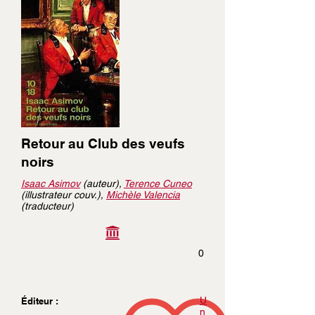
Retour au Club des veufs
noirs
Isaac Asimov
(auteur),
Terence Cuneo
(illustrateur couv.),
Michèle Valencia
(traducteur)
0
U
Éditeur :
n