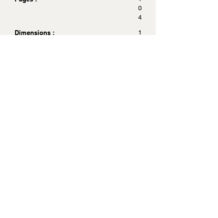
0
4
Dimensions :
1
1
x
1
8
Acheter sur Amazon.fr